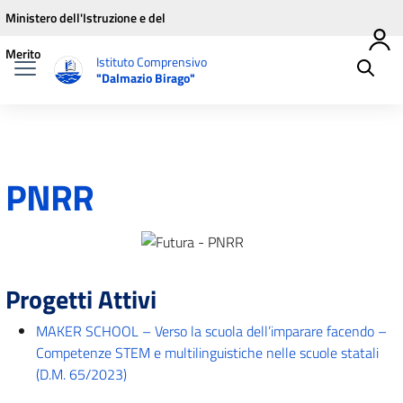
Vai ai contenuti
Vai al menu di navigazione
Vai al footer
Ministero dell'Istruzione e del
Merito
Istituto Comprensivo
"Dalmazio Birago"
PNRR
Progetti Attivi
MAKER SCHOOL – Verso la scuola dell’imparare facendo –
Competenze STEM e multilinguistiche nelle scuole statali
(D.M. 65/2023)