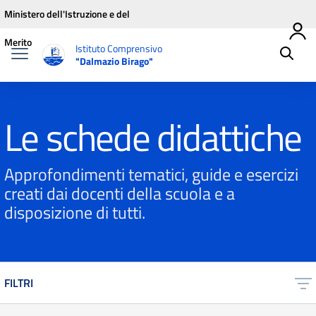
Vai ai contenuti
Vai al menu di navigazione
Vai al footer
Ministero dell'Istruzione e del
Merito
Istituto Comprensivo
"Dalmazio Birago"
Le schede didattiche
Approfondimenti tematici, guide e esercizi
creati dai docenti della scuola e a
disposizione di tutti.
FILTRI