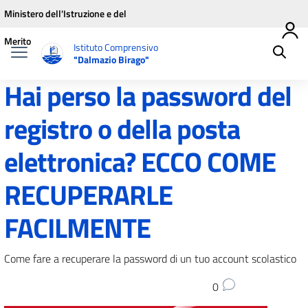
Vai ai contenuti
Vai al menu di navigazione
Vai al footer
Ministero dell'Istruzione e del
Merito
Istituto Comprensivo
"Dalmazio Birago"
Hai perso la password del
registro o della posta
elettronica? ECCO COME
RECUPERARLE
FACILMENTE
Come fare a recuperare la password di un tuo account scolastico
0