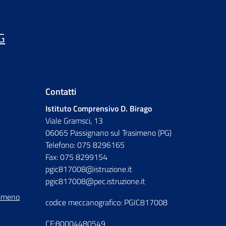
G
Contatti
Istituto Comprensivo D. Birago
Viale Gramsci, 13
06065 Passignano sul Trasimeno (PG)
Telefono: 075 8296165
Fax: 075 8299154
pgic817008@istruzione.it
pgic817008@pec.istruzione.it
simeno
codice meccanografico: PGIC817008
CF:80004480549