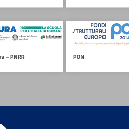
ra – PNRR
PON