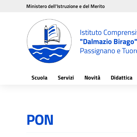
Vai ai contenuti
Vai al menu di navigazione
Vai al footer
Ministero dell'Istruzione e del Merito
e
Istituto Comprens
"Dalmazio Birago
Passignano e Tuor
Scuola
Servizi
Novità
Didattica
PON