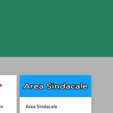
on
Area Sindacale