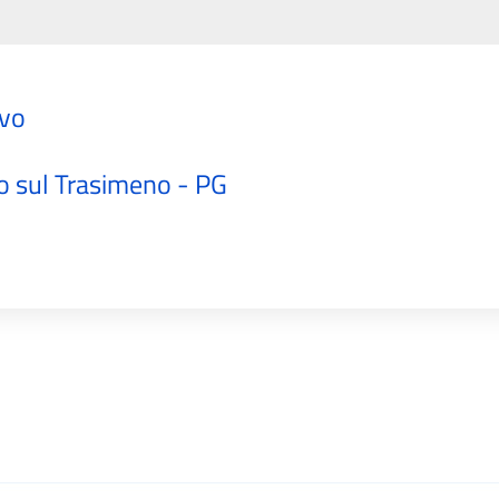
ivo
"
o sul Trasimeno - PG