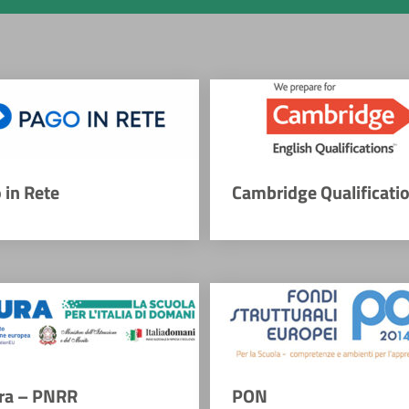
 in Rete
Cambridge Qualificati
ra – PNRR
PON