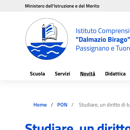
Vai ai contenuti
Vai al menu di navigazione
Vai al footer
Ministero dell'Istruzione e del Merito
e
Istituto Comprens
"Dalmazio Birago
Passignano e Tuor
Scuola
Servizi
Novità
Didattica
Home
PON
Studiare, un diritto di tu
Studiare, un diritto