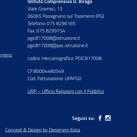
Istituto Comprensivo D. Birago
Viale Gramsci, 13
06065 Passignano sul Trasimeno (PG)
Telefono: 075 8296165
Fax: 075 8299154
pgic817008@istruzione.it
pgic817008@pec.istruzione.it
simeno
codice meccanografico: PGIC817008
CF:80004480549
Cod. Fatturazione: UFAFG0
URP – Ufficio Relazioni con il Pubblico
Seguici su:
Concept & Design by Designers Italia