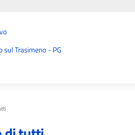
ivo
"
o sul Trasimeno - PG
tti
 di tutti