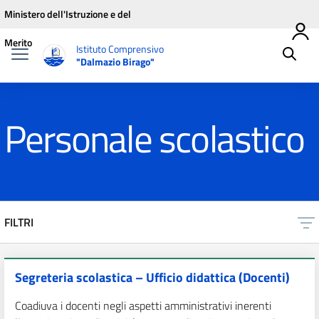
Vai ai contenuti
Vai al menu di navigazione
Vai al footer
Ministero dell'Istruzione e del
Merito
Istituto Comprensivo
"Dalmazio Birago"
Personale scolastico
FILTRI
Segreteria scolastica – Ufficio didattica (Docenti)
Coadiuva i docenti negli aspetti amministrativi inerenti