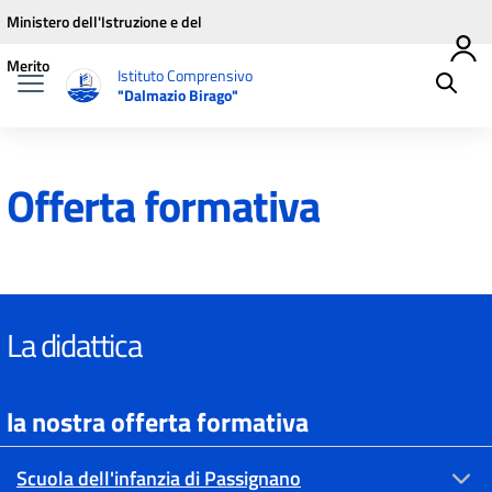
Vai ai contenuti
Vai al menu di navigazione
Vai al footer
Ministero dell'Istruzione e del
Merito
Istituto Comprensivo
"Dalmazio Birago"
Offerta formativa
La didattica
la nostra offerta formativa
Scuola dell'infanzia di Passignano