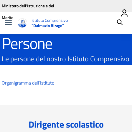
Vai ai contenuti
Vai al menu di navigazione
Vai al footer
Ministero dell'Istruzione e del
Merito
Istituto Comprensivo
"Dalmazio Birago"
Persone
Le persone del nostro Istituto Comprensivo
Organigramma dell’Istituto
Dirigente scolastico