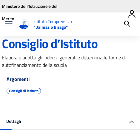
Vai ai contenuti
Vai al menu di navigazione
Vai al footer
Ministero dell'Istruzione e del
Merito
Istituto Comprensivo
"Dalmazio Birago"
Consiglio d’Istituto
Elabora e adotta gli indirizzi generali e determina le forme di
autofinanziamento della scuola
Argomenti
Consigli di istituto
Dettagli