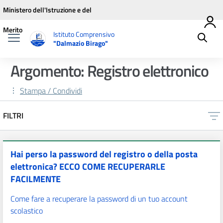
Vai ai contenuti
Vai al menu di navigazione
Vai al footer
Ministero dell'Istruzione e del
Merito
Istituto Comprensivo
"Dalmazio Birago"
Argomento: Registro elettronico
Stampa / Condividi
FILTRI
Hai perso la password del registro o della posta
elettronica? ECCO COME RECUPERARLE
FACILMENTE
Come fare a recuperare la password di un tuo account
scolastico