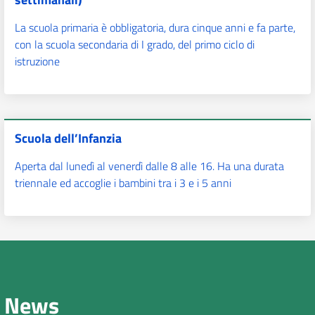
La scuola primaria è obbligatoria, dura cinque anni e fa parte,
con la scuola secondaria di I grado, del primo ciclo di
istruzione
Scuola dell’Infanzia
Aperta dal lunedì al venerdì dalle 8 alle 16. Ha una durata
triennale ed accoglie i bambini tra i 3 e i 5 anni
News