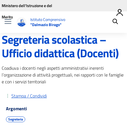
Vai ai contenuti
Vai al menu di navigazione
Vai al footer
Ministero dell'Istruzione e del
Merito
Istituto Comprensivo
"Dalmazio Birago"
Segreteria scolastica –
Ufficio didattica (Docenti)
Coadiuva i docenti negli aspetti amministrativi inerenti
l’organizzazione di attività progettuali, nei rapporti con le famiglie
e con i servizi territoriali
Stampa / Condividi
Argomenti
Segreteria