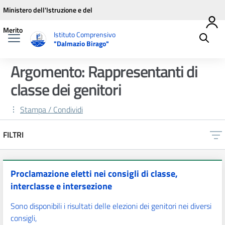
Vai ai contenuti
Vai al menu di navigazione
Vai al footer
Ministero dell'Istruzione e del
Merito
Istituto Comprensivo
"Dalmazio Birago"
Argomento: Rappresentanti di
classe dei genitori
Stampa / Condividi
FILTRI
Proclamazione eletti nei consigli di classe,
interclasse e intersezione
Sono disponibili i risultati delle elezioni dei genitori nei diversi
consigli,