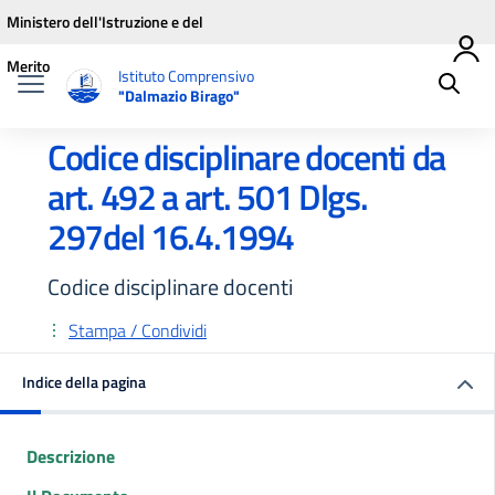
Vai ai contenuti
Vai al menu di navigazione
Vai al footer
Ministero dell'Istruzione e del
Merito
Istituto Comprensivo
"Dalmazio Birago"
Codice disciplinare docenti da
art. 492 a art. 501 Dlgs.
297del 16.4.1994
Codice disciplinare docenti
Stampa / Condividi
Indice della pagina
Descrizione