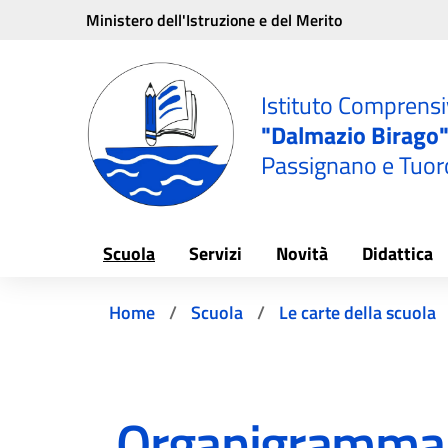
Vai ai contenuti
Vai al menu di navigazione
Vai al footer
Ministero dell'Istruzione e del Merito
e
Istituto Comprens
"Dalmazio Birago
Passignano e Tuor
Scuola
Servizi
Novità
Didattica
Home
Scuola
Le carte della scuola
Organigramma