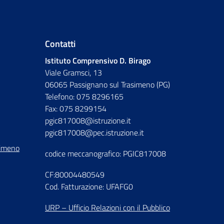
Contatti
Istituto Comprensivo D. Birago
Viale Gramsci, 13
06065 Passignano sul Trasimeno (PG)
Telefono: 075 8296165
Fax: 075 8299154
pgic817008@istruzione.it
pgic817008@pec.istruzione.it
simeno
codice meccanografico: PGIC817008
CF:80004480549
Cod. Fatturazione: UFAFG0
URP – Ufficio Relazioni con il Pubblico