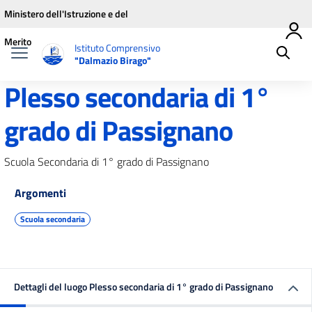
Vai ai contenuti
Vai al menu di navigazione
Vai al footer
Ministero dell'Istruzione e del
Merito
Istituto Comprensivo
"Dalmazio Birago"
Plesso secondaria di 1°
grado di Passignano
Scuola Secondaria di 1° grado di Passignano
Argomenti
Scuola secondaria
Dettagli del luogo Plesso secondaria di 1° grado di Passignano