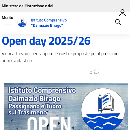
Vai ai contenuti
Vai al menu di navigazione
Vai al footer
Ministero dell'Istruzione e del
Merito
Istituto Comprensivo
"Dalmazio Birago"
Open day 2025/26
Vieni a trovarci per scoprire le nostre proposte per il prossimo
anno scolastico
0