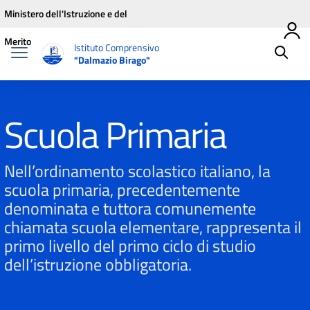
Vai ai contenuti
Vai al menu di navigazione
Vai al footer
Ministero dell'Istruzione e del
Merito
Istituto Comprensivo
"Dalmazio Birago"
Scuola Primaria
Nell’ordinamento scolastico italiano, la
scuola primaria, precedentemente
denominata e tuttora comunemente
chiamata scuola elementare, rappresenta il
primo livello del primo ciclo di studio
dell’istruzione obbligatoria.