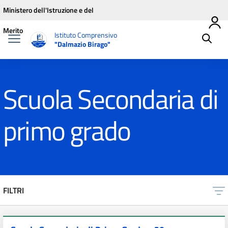
Vai ai contenuti
Vai al menu di navigazione
Vai al footer
Ministero dell'Istruzione e del
Merito
Istituto Comprensivo
"Dalmazio Birago"
Scuola Secondaria di
primo grado
FILTRI