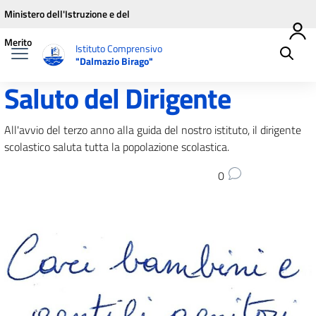
Vai ai contenuti
Vai al menu di navigazione
Vai al footer
Ministero dell'Istruzione e del
Merito
Istituto Comprensivo
"Dalmazio Birago"
Saluto del Dirigente
All'avvio del terzo anno alla guida del nostro istituto, il dirigente
scolastico saluta tutta la popolazione scolastica.
0