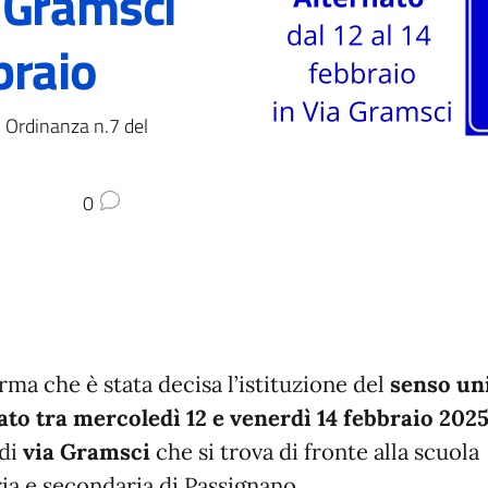
 Gramsci
bbraio
- Ordinanza n.7 del
0
orma che è stata decisa l’istituzione del
senso un
ato
tra mercoledì 12 e venerdì 14 febbraio 202
 di
via Gramsci
che si trova di fronte alla scuola
ia e secondaria di Passignano.