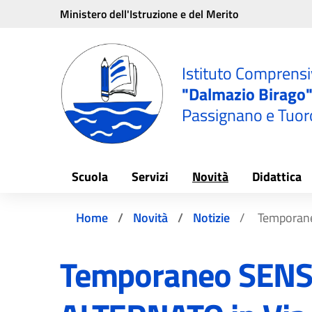
Vai ai contenuti
Vai al menu di navigazione
Vai al footer
Ministero dell'Istruzione e del Merito
e
Istituto Comprens
"Dalmazio Birago
Passignano e Tuor
Scuola
Servizi
Novità
Didattica
Home
Novità
Notizie
Temporane
Temporaneo SEN