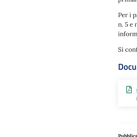
Per i 
n. 5 e
inform
Si con
Docu
Pubblica