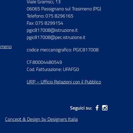
Viale Gramsci, 13
06065 Passignano sul Trasimeno (PG)
Telefono: 075 8296165
Fax: 075 8299154
pgic817008@istruzione.it
pgic817008@pec.istruzione.it
simeno
codice meccanografico: PGIC817008
CF:80004480549
Cod. Fatturazione: UFAFG0
URP – Ufficio Relazioni con il Pubblico
Seguici su:
Concept & Design by Designers Italia