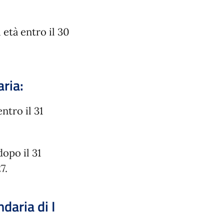
 età entro il 30
aria:
ntro il 31
opo il 31
7.
daria di I