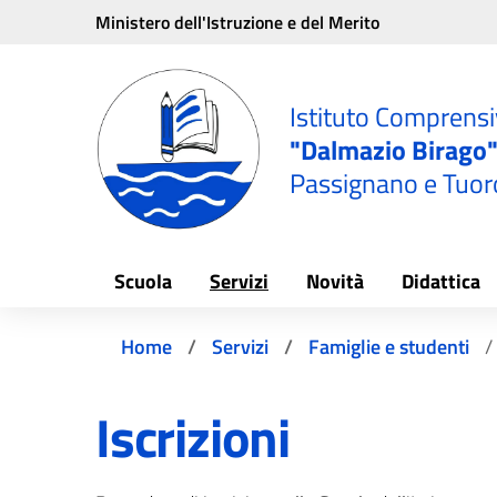
Vai ai contenuti
Vai al menu di navigazione
Vai al footer
Ministero dell'Istruzione e del Merito
e
Istituto Comprens
"Dalmazio Birago
Passignano e Tuor
Scuola
Servizi
Novità
Didattica
Home
Servizi
Famiglie e studenti
Iscrizioni