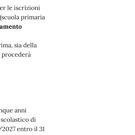
r le iscrizioni
e (scuola primaria
tamento
rima, sia della
i procederà
inque anni
scolastico di
2027 entro il 31