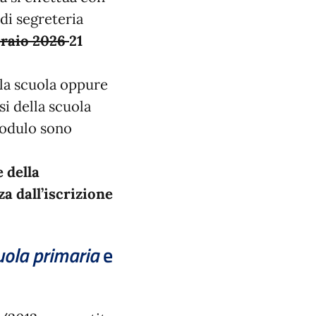
 di segreteria
braio 2026
21
lla scuola oppure
si della scuola
modulo sono
 della
a dall’iscrizione
uola primaria
e
.