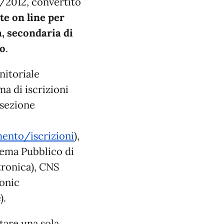
95/2012, convertito
te on line per
ia, secondaria di
do
.
enitoriale
ma di iscrizioni
 sezione
mento/iscrizioni
),
tema Pubblico di
ttronica), CNS
ronic
).
tare una sola