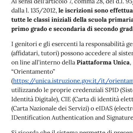
Ai sensi dell’articolo 7, comma 28, del d.l. 
dalla l. 135/2012,
le iscrizioni sono effettua
tutte le classi iniziali della scuola primar
primo grado e secondaria di secondo gra
I genitori e gli esercenti la responsabilità g
(affidatari, tutori) possono accedere al siste
on line all’interno della
Piattaforma Unica
,
“Orientamento”
(
https://unica.istruzione.gov.it/it/orienta
utilizzando le proprie credenziali SPID (Sis
Identità Digitale), CIE (Carta di identità ele
(Carta Nazionale dei Servizi) o eIDAS (elect
IDentification Authentication and Signature
Si ricorda che il sistema permette di presen