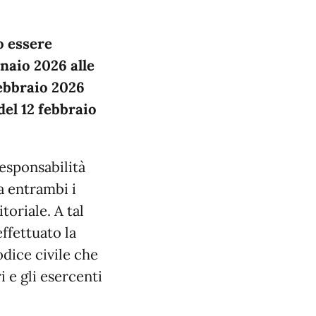
o essere
nnaio 2026 alle
ebbraio 2026
del 12 febbraio
esponsabilità
a entrambi i
toriale. A tal
effettuato la
odice civile che
 e gli esercenti