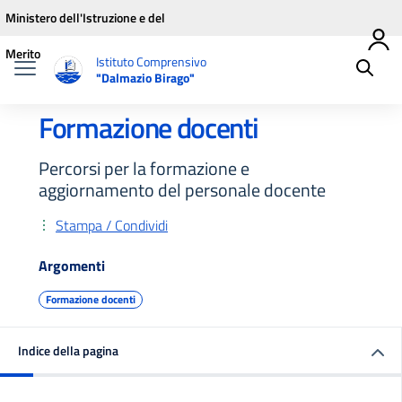
Vai ai contenuti
Vai al menu di navigazione
Vai al footer
Ministero dell'Istruzione e del
Merito
Istituto Comprensivo
"Dalmazio Birago"
Formazione docenti
Percorsi per la formazione e
aggiornamento del personale docente
Stampa / Condividi
Argomenti
Formazione docenti
Indice della pagina