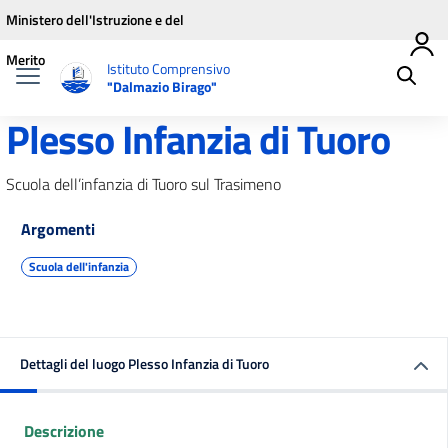
Vai ai contenuti
Vai al menu di navigazione
Vai al footer
Ministero dell'Istruzione e del
Merito
Istituto Comprensivo
"Dalmazio Birago"
Plesso Infanzia di Tuoro
Scuola dell’infanzia di Tuoro sul Trasimeno
Argomenti
Scuola dell'infanzia
Dettagli del luogo Plesso Infanzia di Tuoro
Descrizione