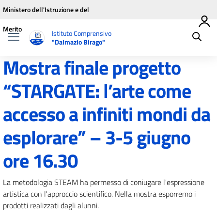
Vai ai contenuti
Vai al menu di navigazione
Vai al footer
Ministero dell'Istruzione e del
Merito
Istituto Comprensivo
"Dalmazio Birago"
Mostra finale progetto
“STARGATE: l’arte come
accesso a infiniti mondi da
esplorare” – 3-5 giugno
ore 16.30
La metodologia STEAM ha permesso di coniugare l'espressione
artistica con l'approccio scientifico. Nella mostra esporremo i
prodotti realizzati dagli alunni.