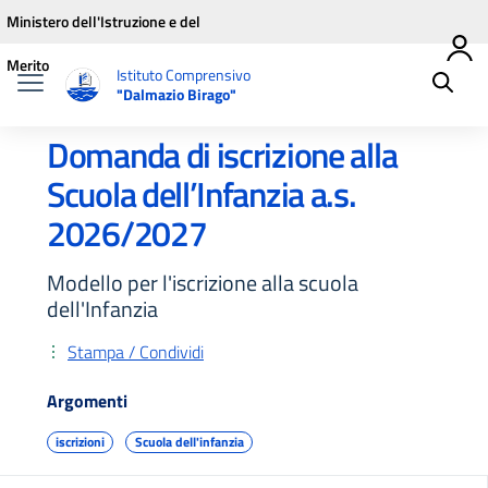
Vai ai contenuti
Vai al menu di navigazione
Vai al footer
Ministero dell'Istruzione e del
Merito
Istituto Comprensivo
"Dalmazio Birago"
Domanda di iscrizione alla
Scuola dell’Infanzia a.s.
2026/2027
Modello per l'iscrizione alla scuola
dell'Infanzia
Stampa / Condividi
Argomenti
iscrizioni
Scuola dell'infanzia